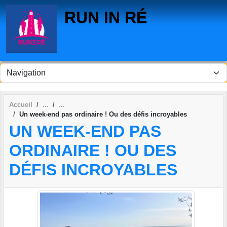
Panneau de gestion des cookies
RUN IN RÉ
Accueil
Un week-end pas ordinaire ! Ou des défis incroyables
UN WEEK-END PAS
ORDINAIRE ! OU DES
DÉFIS INCROYABLES