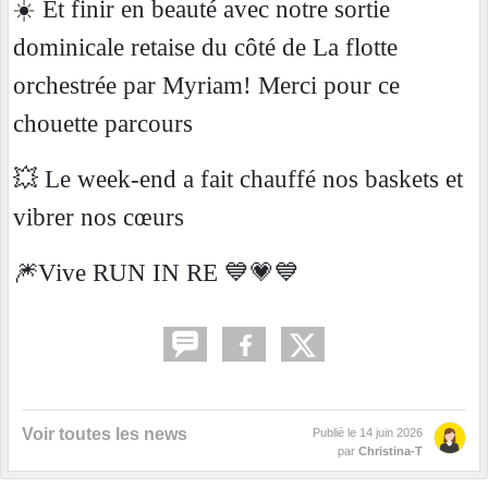
☀️ Et finir en beauté avec notre sortie
dominicale retaise du côté de La flotte
orchestrée par Myriam! Merci pour ce
chouette parcours
💥 Le week-end a fait chauffé nos baskets et
vibrer nos cœurs
🎆Vive RUN IN RE 💙💗💙
Voir toutes les news
Publié le
14 juin 2026
par
Christina-T